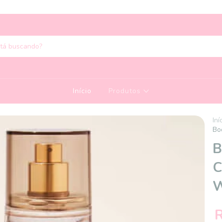
Início
Produtos
Iní
Bo
B
C
W