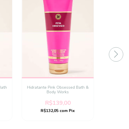
Bath
Hidratante Pink Obsessed Bath &
Body Works
Body Sp
Vanilla Su
R$139,00
R$129
R$132,05
com
Pix
R$