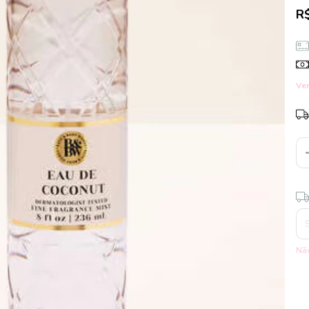
R
Ver
Ent
Não