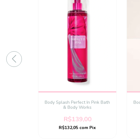
 Night Bath
ks
Body Splash Perfect In Pink Bath
Bo
& Body Works
0
R$139,00
Pix
R$132,05
com
Pix