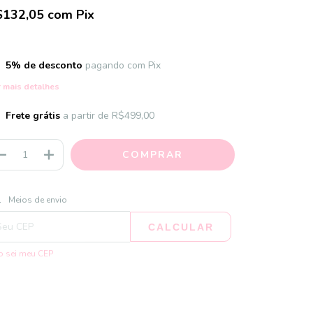
$132,05
com
Pix
5% de desconto
pagando com Pix
 mais detalhes
Frete grátis
a partir de
R$499,00
ALTERAR CEP
regas para o CEP:
Meios de envio
CALCULAR
 sei meu CEP