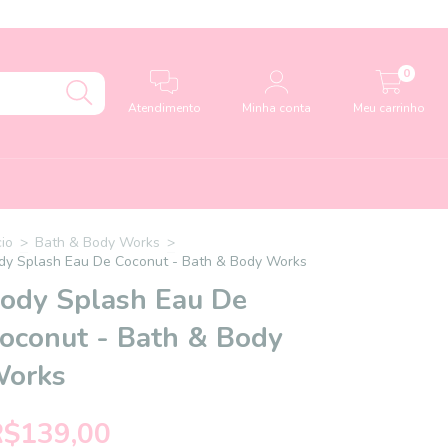
0
Atendimento
Minha conta
Meu carrinho
cio
>
Bath & Body Works
>
dy Splash Eau De Coconut - Bath & Body Works
ody Splash Eau De
oconut - Bath & Body
orks
R$139,00