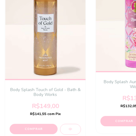
Body Splash Aur
Wo
Body Splash Touch of Gold - Bath &
Body Works
R$13
R$149,00
R$132,0
R$141,55
com
Pix